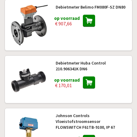
Debietmeter Belimo FM080F-SZ DN80
op voorraad
€ 907,66
Debietmeter Huba Control
210.906341K DN6
op voorraad
€ 170,01
Johnson Controls
Vloeistofstroomsensor
FLOWSWITCH F61TB-9100, IP 67