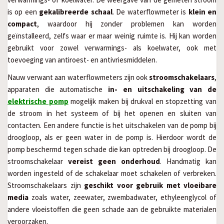
is op een
gekalibreerde schaal
. De waterflowmeter is
klein en
compact
, waardoor hij zonder problemen kan worden
geïnstalleerd, zelfs waar er maar weinig ruimte is. Hij kan worden
gebruikt voor zowel verwarmings- als koelwater, ook met
toevoeging van antiroest- en antivriesmiddelen.
Nauw verwant aan waterflowmeters zijn ook
stroomschakelaars
,
apparaten die automatische
in- en uitschakeling van de
elektrische pomp
mogelijk maken bij drukval en stopzetting van
de stroom in het systeem of bij het openen en sluiten van
contacten. Een andere functie is het uitschakelen van de pomp bij
droogloop, als er geen water in de pomp is. Hierdoor wordt de
pomp beschermd tegen schade die kan optreden bij droogloop. De
stroomschakelaar
vereist geen onderhoud
. Handmatig kan
worden ingesteld of de schakelaar moet schakelen of verbreken.
Stroomschakelaars zijn
geschikt voor gebruik met vloeibare
media
zoals water, zeewater, zwembadwater, ethyleenglycol of
andere vloeistoffen die geen schade aan de gebruikte materialen
veroorzaken.