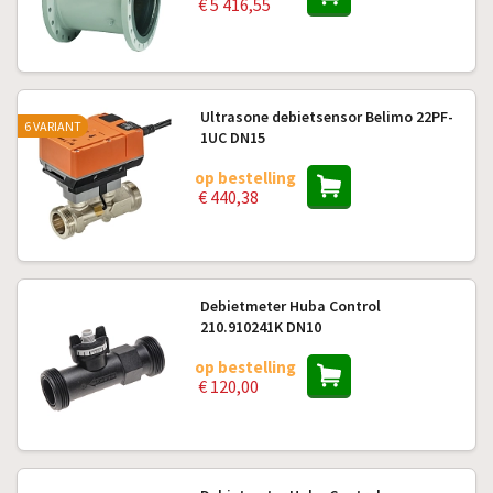
€ 5 416,55
Ultrasone debietsensor Belimo 22PF-
6 VARIANT
1UC DN15
op bestelling
€ 440,38
Debietmeter Huba Control
210.910241K DN10
op bestelling
€ 120,00