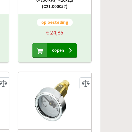
0-250 kPa, M20x1,5
(C21.000057)
op bestelling
€ 24,85
Kopen