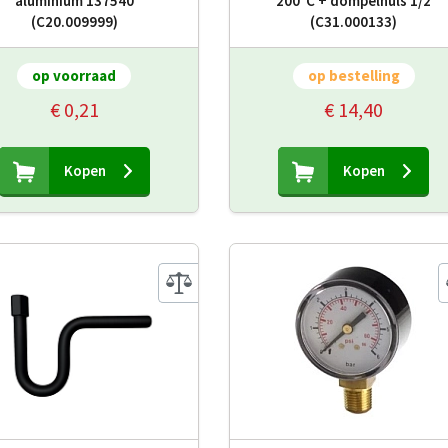
aluminium 137540
200°C + dompelhuls 1/2
(C20.009999)
(C31.000133)
op voorraad
op bestelling
€ 0,21
€ 14,40
Kopen
Kopen