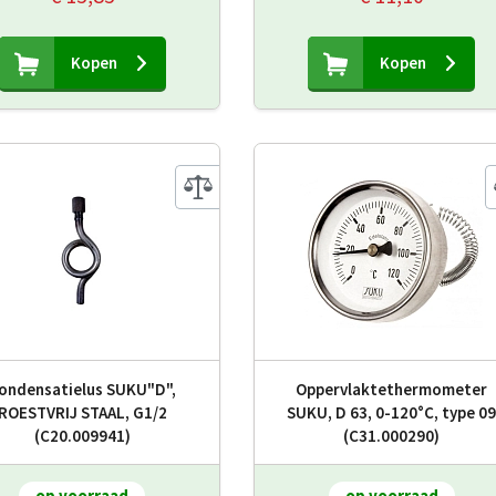
Kopen
Kopen
ondensatielus SUKU"D",
Oppervlaktethermometer
ROESTVRIJ STAAL, G1/2
SUKU, D 63, 0-120°C, type 0
(C20.009941)
(C31.000290)
op voorraad
op voorraad