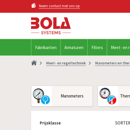
Neem contact met ons op
Fabrikanten
Armaturen
Filters
Meet- en 
Meet- en regeltechniek
Manometers en the
Manometers
Ther
Prijsklasse
SORTER