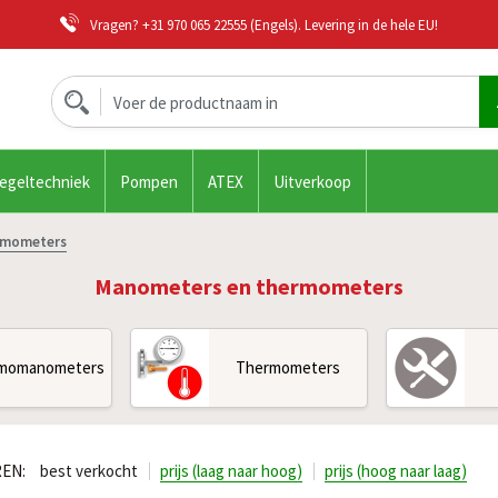
Vragen?
+31 970 065 22555
(Engels). Levering in de hele EU!
regeltechniek
Pompen
ATEX
Uitverkoop
rmometers
Manometers en thermometers
momanometers
Thermometers
EN:
best verkocht
prijs (laag naar hoog)
prijs (hoog naar laag)