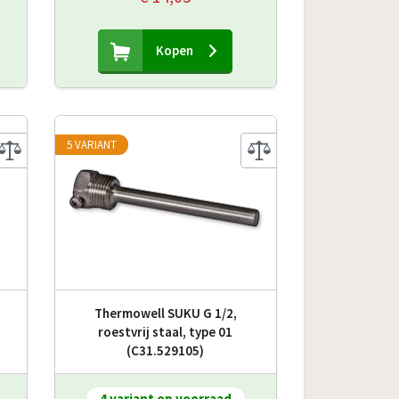
Kopen
5 VARIANT
Thermowell SUKU G 1/2,
9
roestvrij staal, type 01
(C31.529105)
4 variant op voorraad