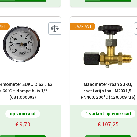
IANT
2 VARIANT
rmometer SUKU D 63 L 63
Manometerkraan SUKU,
0-60°C + dompelbuis 1/2
roestvrij staal, M20X1,5,
(C31.000003)
PN400, 200°C (C20.009716)
op voorraad
1 variant op voorraad
€ 9,70
€ 107,25