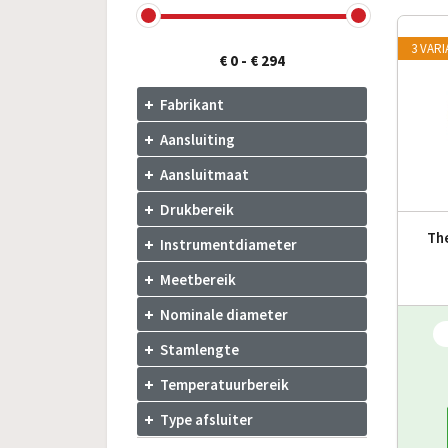
3 VAR
€ 0
-
€ 294
Fabrikant
Aansluiting
Aansluitmaat
Drukbereik
Th
Instrumentdiameter
Meetbereik
Nominale diameter
Stamlengte
Temperatuurbereik
Type afsluiter