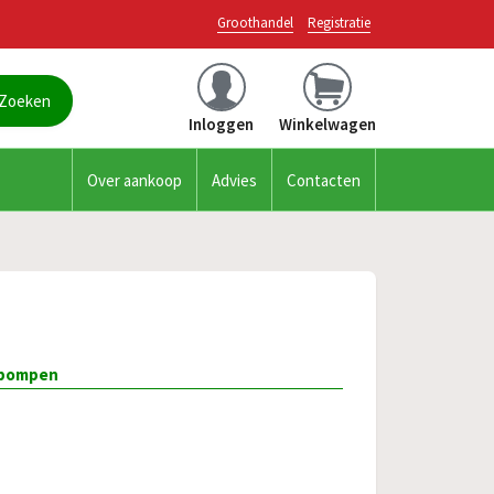
Groothandel
Registratie
Inloggen
Winkelwagen
Over aankoop
Advies
Contacten
epompen