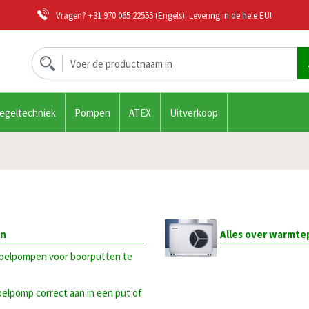
Vragen?
+31 970 065 22555
(Engels). Levering in de hele EU!
regeltechniek
Pompen
ATEX
Uitverkoop
en
Alles over warmt
pelpompen voor boorputten te
mpelpomp correct aan in een put of