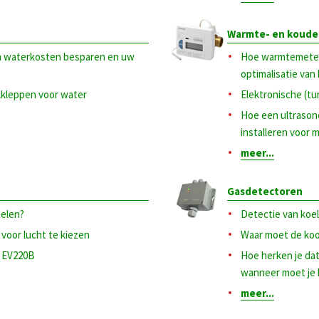
Warmte- en koude
n waterkosten besparen en uw
Hoe warmtemeters
optimalisatie van
lkleppen voor water
Elektronische (t
Hoe een ultrason
installeren voor
meer...
Gasdetectoren
ielen?
Detectie van koe
voor lucht te kiezen
Waar moet de koo
s EV220B
Hoe herken je da
wanneer moet je
meer...