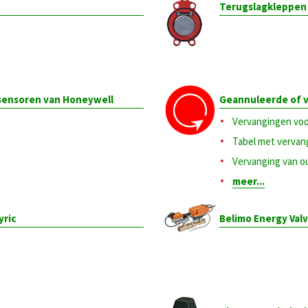
Terugslagkleppen
sensoren van Honeywell
Geannuleerde of 
Vervangingen vo
Tabel met vervan
Vervanging van o
meer...
yric
Belimo Energy Val