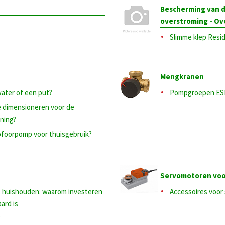
Bescherming van 
overstroming - Ov
Slimme klep Resi
Mengkranen
ater of een put?
Pompgroepen E
e dimensioneren voor de
ning?
ofoorpomp voor thuisgebruik?
Servomotoren voo
t huishouden: waarom investeren
Accessoires voor
ard is
?