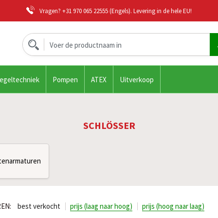
Vragen?
+31 970 065 22555
(Engels). Levering in de hele EU!
regeltechniek
Pompen
ATEX
Uitverkoop
SCHLÖSSER
tenarmaturen
EN:
best verkocht
prijs (laag naar hoog)
prijs (hoog naar laag)