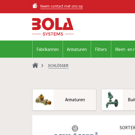
Neem contact met ons op
Fabrikanten
Armaturen
Filters
Meet- en 
SCHLÖSSER
Armaturen
Bui
SORTER