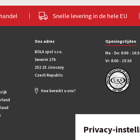
lhandel
Snelle levering in de hele EU
Ons adres
Openingstijden
BOLA spol s.r.o.
Ma - Do: 8:00 - 16:3
Severni 276
Vr: 8:00 - 15:30
252 25 Jinocany
Czech Republic
Hoe bereikt u ons?
rijk
rland
sland
ë
Privacy-instel