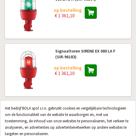
op bestelling
€ 1 361,10
Signaaltoren SIRENE EX 080 LA F
(SIR-96183)
op bestelling
€ 1 361,10
Het bedrijf BOLA spol s.r.o. gebruikt cookies en vergelijkbare technologieën
Signaalbaken SIRENE EX 080 LA F
(SIR-96213)
om de functionaliteit van de website te waarborgen en, met uw
toestemming, de inhoud van onze websites te personaliseren, het verkeer te
op bestelling
analyseren, en advertenties op advertentienetwerken op andere websites te
€ 1 361,10
targeten en personaliseren.