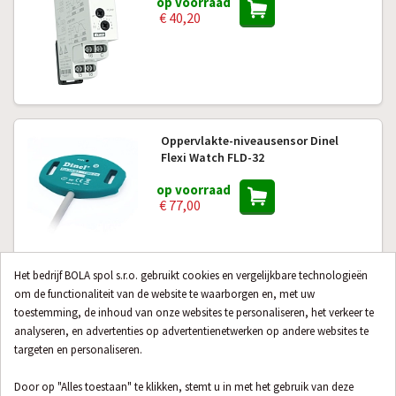
op voorraad
€ 40,20
Oppervlakte-niveausensor Dinel
Flexi Watch FLD-32
op voorraad
€ 77,00
Het bedrijf BOLA spol s.r.o. gebruikt cookies en vergelijkbare technologieën
Niveausensor SENSIT SHV 2 met
om de functionaliteit van de website te waarborgen en, met uw
2 VARIANT
externe sonde en relaisuitgang
toestemming, de inhoud van onze websites te personaliseren, het verkeer te
analyseren, en advertenties op advertentienetwerken op andere websites te
1 variant op voorraad
targeten en personaliseren.
€ 79,00
Door op "Alles toestaan" te klikken, stemt u in met het gebruik van deze