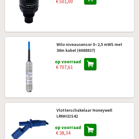
€ 501,00
Wilo niveausensor 0–2,5 mWS met
30m kabel (6088837)
op voorraad
€ 707,61
Vlotterschakelaar Honeywell
LRNH31S42
op voorraad
€ 38,34