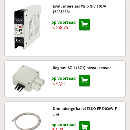
Evaluatierelais Wilo NIV 101/A
(6085388)
op voorraad
€ 158,75
Regmet SZ 1 (SZ1) niveausensor
op voorraad
€ 37,91
Drie-aderige kabel ELKO EP D03VV-F
1 m
op voorraad
€ 1,45